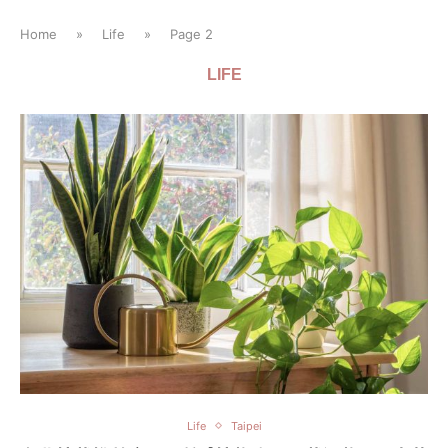
Home
»
Life
»
Page 2
LIFE
Life
Taipei