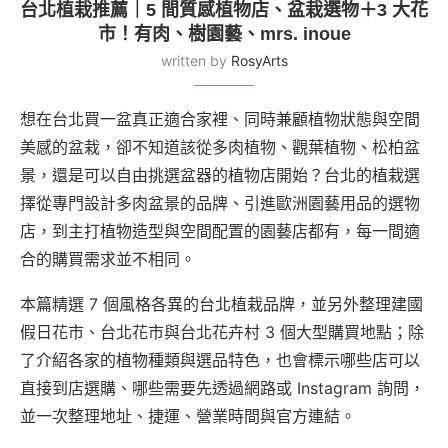
台北植栽推薦｜5 間質感植物店、盆栽選物＋3 大花
市！有肉、樹園藝、mrs. inoue
written by
RosyArts
想在台北買一盆真正適合家裡、同時兼顧植物狀態與空間
美感的盆栽，卻不知道該從多肉植物、觀葉植物、松柏盆
景，還是可以自由挑選盆器的植物店開始？台北的植栽選
擇從專門設計多肉盆景的品牌、引進歐洲園藝用品的選物
店，到主打植物造型與空間配置的園藝店都有，每一間適
合的購買需求並不相同。
本篇精選 7 個風格各異的台北植栽品牌，並另外整理建國
假日花市、台北花市與台北花卉村 3 個大型購買地點；除
了介紹各家的植物種類與選品特色，也會標示哪些店可以
直接到店選購、哪些需要先透過網路或 Instagram 詢問，
並一次整理地址、捷運、營業時間與官方連結。