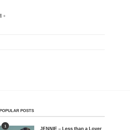
單。
POPULAR POSTS
1
JENNIE – Less than a Lover