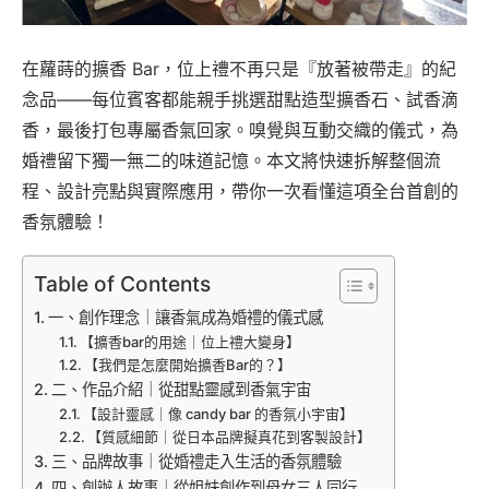
在蘿蒔的擴香 Bar，位上禮不再只是『放著被帶走』的紀
念品——每位賓客都能親手挑選甜點造型擴香石、試香滴
香，最後打包專屬香氣回家。嗅覺與互動交織的儀式，為
婚禮留下獨一無二的味道記憶。本文將快速拆解整個流
程、設計亮點與實際應用，帶你一次看懂這項全台首創的
香氛體驗！
Table of Contents
一、創作理念｜讓香氣成為婚禮的儀式感
【擴香bar的用途｜位上禮大變身】
【我們是怎麼開始擴香Bar的？】
二、作品介紹｜從甜點靈感到香氣宇宙
【設計靈感｜像 candy bar 的香氛小宇宙】
【質感細節｜從日本品牌擬真花到客製設計】
三、品牌故事｜從婚禮走入生活的香氛體驗
四、創辦人故事｜從姐妹創作到母女三人同行