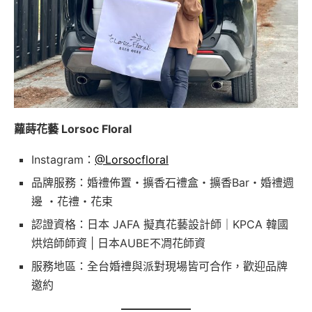
蘿蒔花藝 Lorsoc Floral
Instagram：
@Lorsocfloral
品牌服務：婚禮佈置・擴香石禮盒・擴香Bar・婚禮週
邊 ・花禮・花束
認證資格：日本 JAFA 擬真花藝設計師｜KPCA 韓國
烘焙師師資 | 日本AUBE不凋花師資
服務地區：全台婚禮與派對現場皆可合作，歡迎品牌
邀約