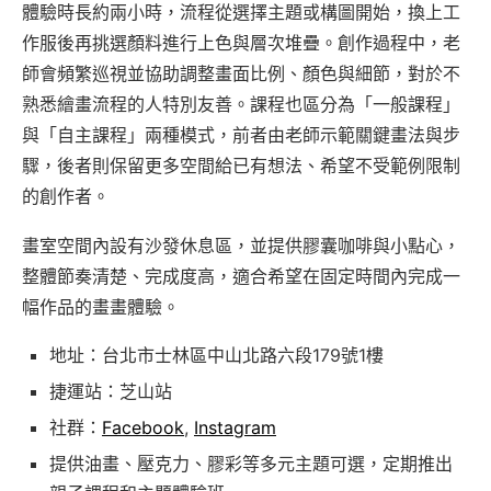
體驗時長約兩小時，流程從選擇主題或構圖開始，換上工
作服後再挑選顏料進行上色與層次堆疊。創作過程中，老
師會頻繁巡視並協助調整畫面比例、顏色與細節，對於不
熟悉繪畫流程的人特別友善。課程也區分為「一般課程」
與「自主課程」兩種模式，前者由老師示範關鍵畫法與步
驟，後者則保留更多空間給已有想法、希望不受範例限制
的創作者。
畫室空間內設有沙發休息區，並提供膠囊咖啡與小點心，
整體節奏清楚、完成度高，適合希望在固定時間內完成一
幅作品的畫畫體驗。
地址：台北市士林區中山北路六段179號1樓
捷運站：芝山站
社群：
Facebook
,
Instagram
提供油畫、壓克力、膠彩等多元主題可選，定期推出