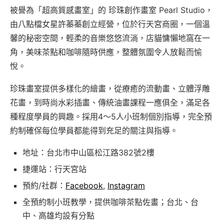
被譽為「超高質感畫室」的 珍珠創作畫室 Pearl Studio，
由八點檔女星許蓁蓁創立經營，位於行天宮商圈，一個溫
馨的秘密空間，輕柔的音樂悠悠流淌，店貓慵懶地窩在一
角，美味茶點和咖啡隨時供應，整體氛圍令人放鬆而愉
悅。
珍珠畫室提供多樣化的繪畫，從療癒的流動畫、立體浮雕
花畫，到時尚水彩插畫、傳統油畫課程一應俱全，滿足各
種程度學員的興趣。採用4～5人小班制個別指導，完全預
約制確保每位學員都能得到充足的關注與指導。
地址：台北市中山區松江路382號2樓
捷運站：行天宮站
預約/社群：
Facebook
,
Instagram
全預約制小班教學，提供咖啡茶點佐畫；台北、台
中、高雄均設有分點