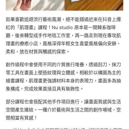
如果喜歡追趕流行藝術風潮，絕不能錯過近來在抖音上爆
紅的「肌理畫」課程！Nu studio 原本是一間韓系咖啡
廳，後來轉型成手作地毯工作室，再一路走到現在專攻肌
理畫的療癒小店，風格深得年輕女生喜愛風格偏向安靜、
柔和，放在材質與觸感的探索。
創作過程中會使用不同的介質進行堆疊，透過刮刀、抹刀
等工具在畫面上塑造紋理與立體感。相較於以構圖為主的
繪畫課程，肌理畫更強調材料本身的表現力，畫面多為抽
象構成，完成效果直接且具有裝飾性。
部分課程也會搭配其他手作項目進行，讓畫面質感與生活
空間產生連結，一種介於藝術與生活之間的創作場域，空
間相當有質感！