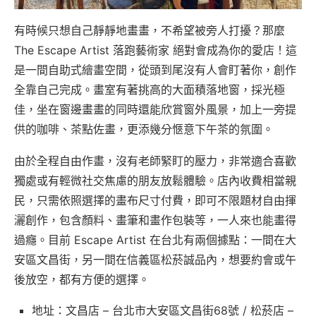
有時候只想自己靜靜地畫畫，不希望被旁人打擾？那麼
The Escape Artist 落跑藝術家 絕對會成為你的愛店！這
是一間自助式繪畫空間，從頭到尾沒有人會盯著你，創作
全靠自己完成。畫室有著挑高的大面積落地窗，採光極
佳，坐在窗邊畫畫的同時還能欣賞窗外風景，加上一旁提
供的咖啡、茶點佐畫，更添幾分愜意下午茶的氛圍。
由於全程自由作畫，沒有老師緊盯的壓力，非常適合喜歡
獨處或有輕微社交焦慮的朋友放鬆體驗。店內收費相當親
民，只需依照選擇的畫布尺寸付費，即可不限題材自由揮
灑創作，包含顏料、畫筆和畫作包裝等，一人來也能畫得
過癮。目前 Escape Artist 在台北有兩個據點：一間在大
安區文昌街，另一間在信義區松菸誠品內，想要約會或午
後放空，都有方便的選擇。
地址：文昌店 – 台北市大安區文昌街68號 / 松菸店 –