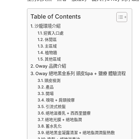
Table of Contents
沙龍環境介紹
迎賓入口處
休閒區
主區域
植物牆
其他區域
Oway 品牌介紹
Oway 絕地黑金系列 頭皮Spa + 鹽療 體驗流程
頭皮檢測
產品
開場
嗅吸 + 肩頸按摩
引流式梳髮
絕地滋養乳 + 西西里鹽療
絕地光膜 + 絕地脂潤
蓄水乳化
絕地黑金凝露清潔 + 絕地脂潤潤髮熱敷
造型 + 絕地滋養油