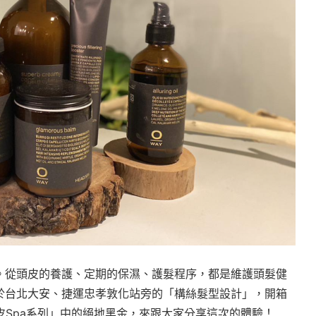
。從頭皮的養護、定期的保濕、護髮程序，都是維護頭髮健
於台北大安、捷運忠孝敦化站旁的「構絲髮型設計」，開箱
皮Spa系列」中的絕地黑金，來跟大家分享這次的體驗！