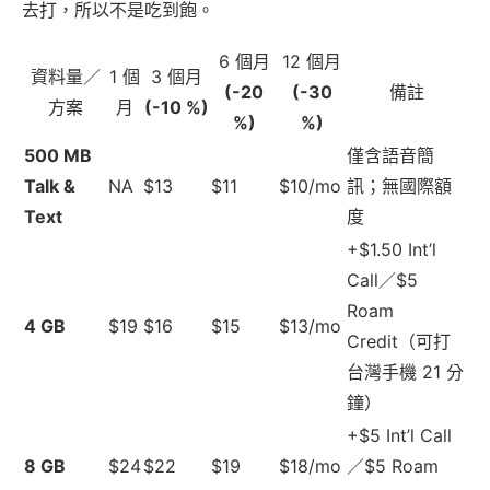
去打，所以不是吃到飽。
6 個月
12 個月
資料量／
1 個
3 個月
(-20
(-30
備註
方案
月
(-10 %)
%)
%)
500 MB
僅含語音簡
Talk &
NA
$13
$11
$10/mo
訊；無國際額
Text
度
+$1.50 Int’l
Call／$5
Roam
4 GB
$19
$16
$15
$13/mo
Credit（可打
台灣手機 21 分
鐘）
+$5 Int’l Call
8 GB
$24
$22
$19
$18/mo
／$5 Roam