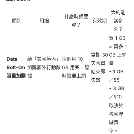
大約能
什麼時候要
類別
用途
有效期
講多
買？
久？
買 1 GB
= 再多 1
當期 30
GB 上網
Data
給「美國境內」
這個月 10
天帳單
量
Bolt-On
加購額外行動數
GB 用完，臨
結束即
• 1 GB
流量加購
據
時還要上網
失效
／$5
• 3 GB
／$10
取決於
各國漫
遊費
率。