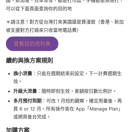
國、新加坡、日本等等，都是打市話、手機都是無限打！
可以從下面頁面查詢你的目的地
＊請注意！對方從台灣打來美國還是算漫遊（香港、新加
坡支援對方打過來只收當地電話費）
查看目的地列表
續約與換方案規則
換小流量
：只能在週期結束前設定，下一計費週期生
效。
升級大流量
：隨時即刻生效，差額按日數比例計。
多月預付到期
：可改 1 月短約觀察，確定用量後，再
買 6 or 12 月。所有操作皆在 App「Manage Plan」
或網頁後台完成。
加購方案