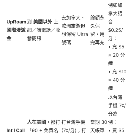
例如加
拿大語
去加拿大、
餘額永
UpRoam
到
美國以外
上
音
歐洲旅遊但
久保
國際漫遊
網／講電話／收
$0.25/
想保留 Ultra
留，用
金
發簡訊
分：
號碼
完再充
• 充 $5
≈ 20 分
鐘
• 充 $10
≈ 40 分
鐘
以台灣
手機 7¢/
分為
人在美國
，撥打
打台灣手機
當期 30
例：
Int’l Call
「90 + 免費名
(7¢/分)；打
天帳單
• 買 $5