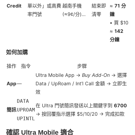
Credit
單以外」或高費
越南手機
結束即
≈
71 分
率門號
(≈9¢/分)…
清零
鐘
• 買 $10
≈
142
分鐘
如何加購
操作
指令
步驟
Ultra Mobile App →
Buy Add-On
→ 選擇
App
—
Data / UpRoam / Int’l Call 金額 → 立即生
效
DATA
在 Ultra 門號簡訊發送以上關鍵字到
6700
簡訊
UPROAM
→ 按回覆指示選擇 $5/10/20 → 完成扣款
UPINTL
確認 Ultra Mobile 適合