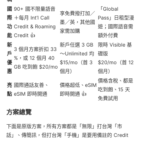
國
90+ 國不限量語音
「Global
享免費撥打加／
際
＋每月 Int’l Call
Pass」日租型漫
墨／英，其他國
功
Credit & Roaming
遊；國際語音需
家需加購
能
Credit 👍
額外付費
新
新戶任選 3 GB
限時 Visible 基
3 個月方案折扣 33
戶
～Unlimited 均
礎版
%，或 12 個月 40
優
$15/mo（首 3
$20/mo（首 12
GB 吃到飽 $20/mo
惠
個月）
個月）
價格含稅、都是
亮
國際通話友善、
價格超低、eSIM
吃到飽、15 天
點
eSIM 即時開通
即時開通 👍
免費試用
方案總覽
下面是原版方案，所有方案都是「無限」打台灣「市
話」、傳簡訊，但打台灣「手機」是要用備註的 Credit