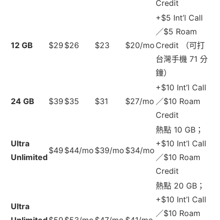
Credit
+$5 Int’l Call
／$5 Roam
12 GB
$29
$26
$23
$20/mo
Credit （可打
台灣手機 71 分
鐘）
+$10 Int’l Call
24 GB
$39
$35
$31
$27/mo
／$10 Roam
Credit
熱點 10 GB；
Ultra
+$10 Int’l Call
$49
$44/mo
$39/mo
$34/mo
Unlimited
／$10 Roam
Credit
熱點 20 GB；
+$10 Int’l Call
Ultra
／$10 Roam
Unlimited
$59
$53/mo
$47/mo
$41/mo