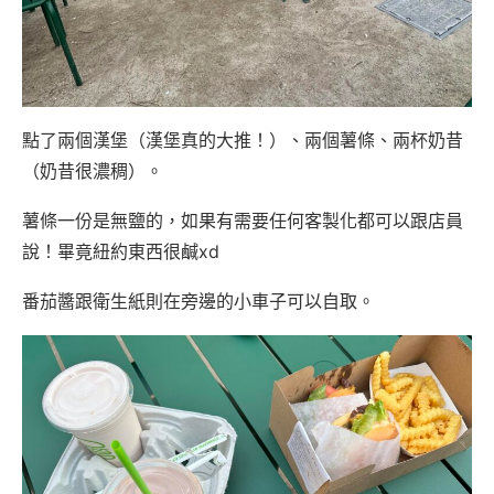
點了兩個漢堡（漢堡真的大推！）、兩個薯條、兩杯奶昔
（奶昔很濃稠）。
薯條一份是無鹽的，如果有需要任何客製化都可以跟店員
說！畢竟紐約東西很鹹xd
番茄醬跟衛生紙則在旁邊的小車子可以自取。