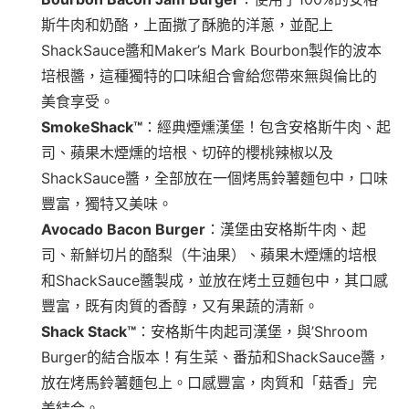
斯牛肉和奶酪，上面撒了酥脆的洋蔥，並配上
ShackSauce醬和Maker’s Mark Bourbon製作的波本
培根醬，這種獨特的口味組合會給您帶來無與倫比的
美食享受。
SmokeShack™
：經典煙燻漢堡！包含安格斯牛肉、起
司、蘋果木煙燻的培根、切碎的櫻桃辣椒以及
ShackSauce醬，全部放在一個烤馬鈴薯麵包中，口味
豐富，獨特又美味。
Avocado Bacon Burger
：漢堡由安格斯牛肉、起
司、新鮮切片的酪梨（牛油果）、蘋果木煙燻的培根
和ShackSauce醬製成，並放在烤土豆麵包中，其口感
豐富，既有肉質的香醇，又有果蔬的清新。
Shack Stack™
：安格斯牛肉起司漢堡，與’Shroom
Burger的結合版本！有生菜、番茄和ShackSauce醬，
放在烤馬鈴薯麵包上。口感豐富，肉質和「菇香」完
美結合。