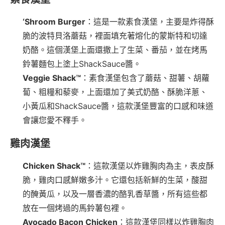
‘Shroom Burger
：這是一款素食漢堡，主要是炸得酥
脆的波特貝洛蘑菇，裡面填充著熔化的蒙斯特和切達
奶酪。這個漢堡上面還撒上了生菜、番茄，並在烤馬
鈴薯麵包上塗上ShackSauce醬。
Veggie Shack™
：素食漢堡包含了蘑菇、甜薯、胡蘿
蔔、粗糧和藜麥，上面還加了美式奶酪、酥脆洋蔥、
小黃瓜和ShackSauce醬，這款漢堡豐富的口感和味道
會讓您愛不釋手。
雞肉漢堡
Chicken Shack™
：這款漢堡以炸雞胸肉為主，表皮酥
脆，雞肉口感鮮嫩多汁。它還包括新鮮的生菜，酸甜
的醃黃瓜，以及一層香濃的酪乳香草醬，所有這些都
放在一個烤過的馬鈴薯包裡。
Avocado Bacon Chicken
：這款漢堡同樣以炸雞胸肉