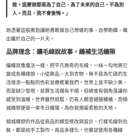
做。這麼做都是為了自己、為了未來的自己，不為別
人。而且，我不會後悔。」
她憑著這股衝勁讓她勇敢做自己想做的事，自學鉤織，織
出屬於自己的一片天。
品牌理念：讓毛線說故事，縫補生活縫隙
編織就像魔法一樣，把平凡無奇的毛線，一絲一勾地將它
變成各種樣貌，小從飾品，大到衣物，無不是為忙碌的生
活增添一點點的色彩並療癒著我們。世界上並不缺少美，
而是缺少發現，就算生活偶有不順，但總會有個角落讓你
感受到溫暖。世界雖然斑駁，仍有人願意縫縫補補，而傾
城織戀便是一束冬日暖陽，為你我預留柔軟的天地。
傾城織戀的作品從商品的模型修改與設計、打樣毛線到包
裝，都是純手工製作，商品多樣化，也嘗試使用各種線