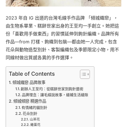
2023 年自 IG 出道的台灣毛線手作品牌 「傾城織戀」，
由生物系畢業、糕餅世家出身的王至均一手創立。她把這
份「喜歡用手做東西」的習慣延伸到鉤針編織。品牌所有
作品—from 打樣、鉤織到包裝—都由她一人完成，包含
花朵與動物造型別針、客製編織包及季節限定小物，用不
同線材做出質感各異的手作選擇。
Table of Contents
傾城織戀 品牌故事
創辦人王至均：從糕餅世家到鉤針藝術
品牌理念：讓毛線說故事，縫補生活縫隙
傾城傾戀 精選作品
有情緒的貓別針
花朵別針
山茶花
雞蛋花