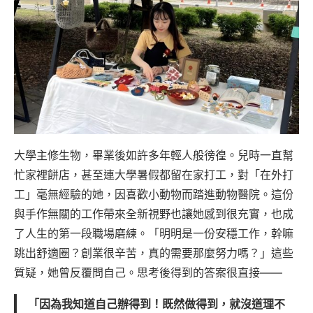
大學主修生物，畢業後如許多年輕人般徬徨。兒時一直幫
忙家裡餅店，甚至連大學暑假都留在家打工，對「在外打
工」毫無經驗的她，因喜歡小動物而踏進動物醫院。這份
與手作無關的工作帶來全新視野也讓她感到很充實，也成
了人生的第一段職場磨練。「明明是一份安穩工作，幹嘛
跳出舒適圈？創業很辛苦，真的需要那麼努力嗎？」這些
質疑，她曾反覆問自己。思考後得到的答案很直接——
「因為我知道自己辦得到！既然做得到，就沒道理不