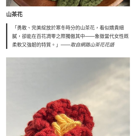
山茶花
「勇敢、完美綻放於寒冬時分的山茶花，看似嬌貴細
膩，卻能在百花凋零之際獨傲其中——象徵當代女性既
柔軟又強韌的特質。」——
取自網路山茶花花語