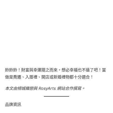
鈴鈴鈴！財富與幸運隨之而來，想必幸福也不遠了吧！當
做是喬遷、入厝禮、開店或新婚禮物都十分適合！
本文由傾城織戀與 RosyArts 網站合作撰寫。
品牌資訊