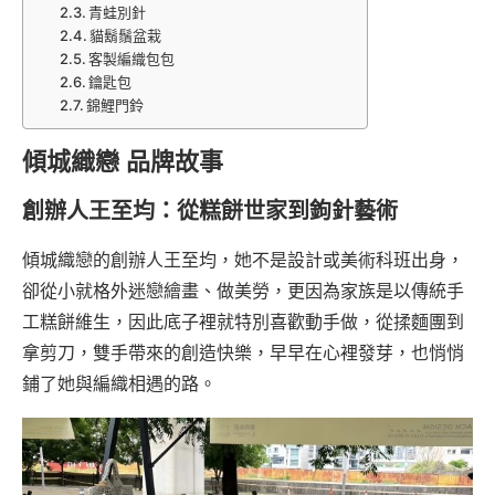
青蛙別針
貓鬍鬚盆栽
客製編織包包
鑰匙包
錦鯉門鈴
傾城織戀 品牌故事
創辦人王至均：從糕餅世家到鉤針藝術
傾城織戀的創辦人王至均，她不是設計或美術科班出身，
卻從小就格外迷戀繪畫、做美勞，更因為家族是以傳統手
工糕餅維生，因此底子裡就特別喜歡動手做，從揉麵團到
拿剪刀，雙手帶來的創造快樂，早早在心裡發芽，也悄悄
鋪了她與編織相遇的路。