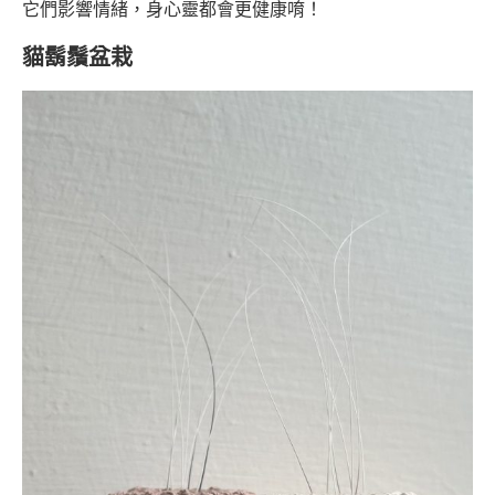
它們影響情緒，身心靈都會更健康唷！
貓鬍鬚盆栽