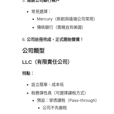
5.
開設公司銀行帳戶
常見選擇：
Mercury（新創與遠端公司常用）
傳統銀行（需親自到美國）
6.
公司註冊完成，正式開始營運！
公司類型
LLC（有限責任公司）
特點：
設立簡單、成本低
稅務彈性高（可選擇課稅方式）
預設：穿透課稅（Pass-through）
公司不先繳稅