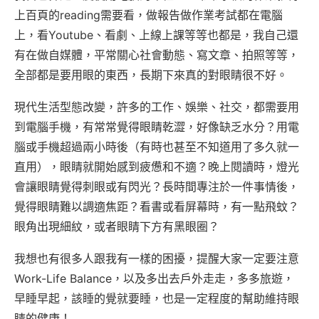
上百頁的reading需要看，做報告做作業考試都在電腦
上，看Youtube、看劇、上線上課等等也都是，我自己還
有在做自媒體，平常關心社會動態、寫文章、拍照等等，
全部都是要用眼的東西，長期下來真的對眼睛很不好。
現代生活型態改變，許多的工作、娛樂、社交，都需要用
到電腦手機，有常常覺得眼睛乾澀，好像缺乏水分？用電
腦或手機超過兩小時後（有時也甚至不知道用了多久就一
直用），眼睛就開始感到疲憊和不適？晚上閱讀時，燈光
會讓眼睛覺得刺眼或有閃光？長時間專注於一件事情後，
覺得眼睛難以調適焦距？看書或看屏幕時，有一點飛蚊？
眼角出現細紋，或者眼睛下方有黑眼圈？
我想也有很多人跟我有一樣的困擾，提醒大家一定要注意
Work-Life Balance，以及多出去戶外走走，多多旅遊，
早睡早起，該睡的覺就要睡，也是一定程度的幫助維持眼
睛的健康！