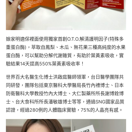
娘家明適保裡面使用獨家首創O.T.O.解清護明因子(特殊多
重蛋白酶)，萃取自鳳梨、木瓜、無花果三種高純度的水果
蛋白酶，可以幫助分解代謝雜質，有助於葉黃素吸收，實
驗結果14天提高550%葉黃素吸收率！
世界百大名醫生化博士洪啟庭醫師領軍，台日醫學團隊共
同研發，團隊包括東京醫科大學醫局長竹內禮博士、日本
防衛醫科大學教授竹內大博士、大仁製藥所所長謝博銓博
士、台大食科所所長潘敏雄博士等等，通過SNG國家品質
認證，經過280例的人體臨床實驗，75%的人晶亮有感。