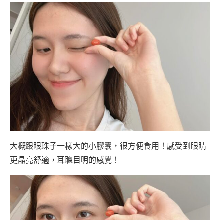
大概跟眼珠子一樣大的小膠囊，很方便食用！感受到眼睛
更晶亮舒適，耳聰目明的感覺！