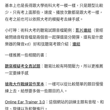
基本上也是長得跟大學術科大考一模一樣，只是題型比較
少，只有考上面那些，速度、播放次數都是跟大考一樣，
在考之前也可以依照大考的模擬考去練手感。
小叮嚀：術科大考的聽寫試題音檔範例：
影片連結
（曾經
被問過音程音檔是兩個音一起彈還是分開彈、還有是什麼
樂器的聲音xd）好和弦聽寫考題介紹：
連結
一樣推薦一些相關的書：
聽寫模疑考全真試題
：聽寫比較有時間壓力，所以更推薦
一定要練手感
搶救大作戰練習作業本
：一樣可以從比較簡單的題目慢慢
練上去，給想要多做一些題目的人。
Online Ear Trainer 3.0
：這個網站的訓練主題有音程、和
弦、旋律以及和聲進行。