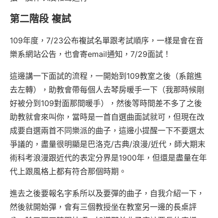
第二階段 複試
109年度，7/23公布複試名單跟考試順序，一樣是會在音
樂系網站公告，也會寄email通知，7/29面試！
這邊講一下面試的流程，一開始到109教室之後（系館進
去左轉），助教會帶每個人去琴房暖手一下（我那時候剛
好被分到109對面那間暖手），然後等時間差不多了之後
助教就會來叫你，當時是一首自選曲面試就可，但現在改
成要自選兩首不同樂派的曲子，這邊小提醒一下不要選太
爭議的，盡量很明顯是巴洛克/古典/浪漫/近代，師大期末
術科考浪漫跟近代的表定分界是1900年，但還是盡量在年
代上跟風格上都有符合那個時期。
進去之後要報名字系所以及要彈的曲子，自我介紹一下，
然後就開始彈，會有三個教授坐在教室另一邊的長桌評