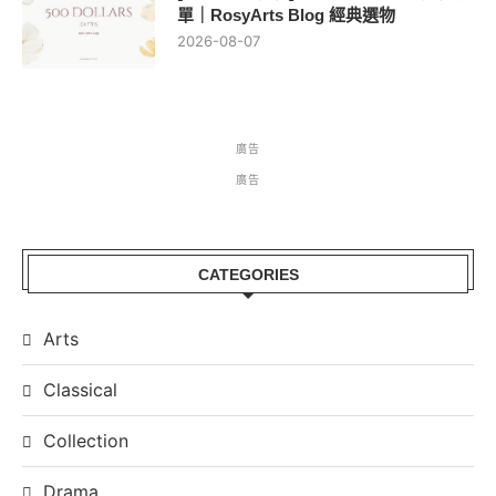
單｜RosyArts Blog 經典選物
2026-08-07
廣告
廣告
CATEGORIES
Arts
Classical
Collection
Drama