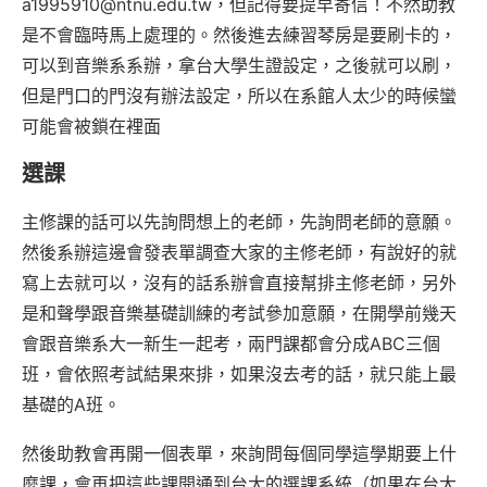
a1995910@ntnu.edu.tw，但記得要提早寄信！不然助教
是不會臨時馬上處理的。然後進去練習琴房是要刷卡的，
可以到音樂系系辦，拿台大學生證設定，之後就可以刷，
但是門口的門沒有辦法設定，所以在系館人太少的時候蠻
可能會被鎖在裡面
選課
主修課的話可以先詢問想上的老師，先詢問老師的意願。
然後系辦這邊會發表單調查大家的主修老師，有說好的就
寫上去就可以，沒有的話系辦會直接幫排主修老師，另外
是和聲學跟音樂基礎訓練的考試參加意願，在開學前幾天
會跟音樂系大一新生一起考，兩門課都會分成ABC三個
班，會依照考試結果來排，如果沒去考的話，就只能上最
基礎的A班。
然後助教會再開一個表單，來詢問每個同學這學期要上什
麼課，會再把這些課開通到台大的選課系統（如果在台大