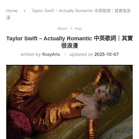
Home
»
Taylor Swift – Actually Romantic 中英歌詞｜其實很浪
漫
Music
Pop
Taylor Swift – Actually Romantic 中英歌詞｜其實
很浪漫
written by
RosyArts
updated on
2025-10-07