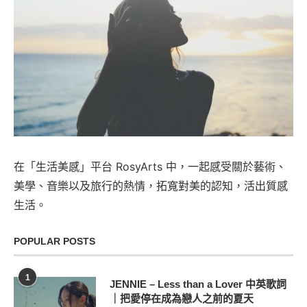
在「生活美感」平台 RosyArts 中，一起感受關於藝術、
美學、音樂以及旅行的熱情，拓寬對美的認知，活出質感
生活。
POPULAR POSTS
1
JENNIE – Less than a Lover 中英歌詞
｜把愛停在成為戀人之前的夏天