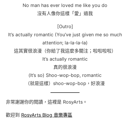
No man has ever loved me like you do
沒有人像你這樣「愛」過我
[Outro]
It’s actually romantic (You’ve just given me so much
attention; la-la-la-la)
這其實很浪漫（你給了我這麼多關注；啦啦啦啦）
It’s actually romantic
真的很浪漫
(It’s so) Shoo-wop-bop, romantic
（就是這樣）shoo-wop-bop，好浪漫
非常謝謝你的閱讀，這裡是 RosyArts。
歡迎到
RosyArts Blog 音樂專區