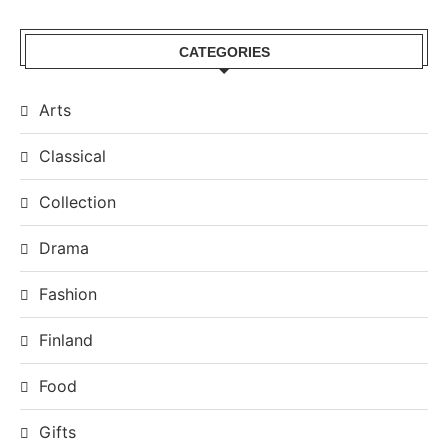
CATEGORIES
Arts
Classical
Collection
Drama
Fashion
Finland
Food
Gifts