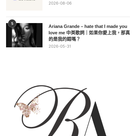
2026-08-06
5
Ariana Grande – hate that I made you
love me 中英歌詞｜如果你愛上我，那真
的是我的錯嗎？
2026-05-31