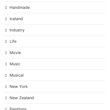
Handmade
Iceland
Industry
Life
Movie
Music
Musical
New York
New Zealand
Paintings