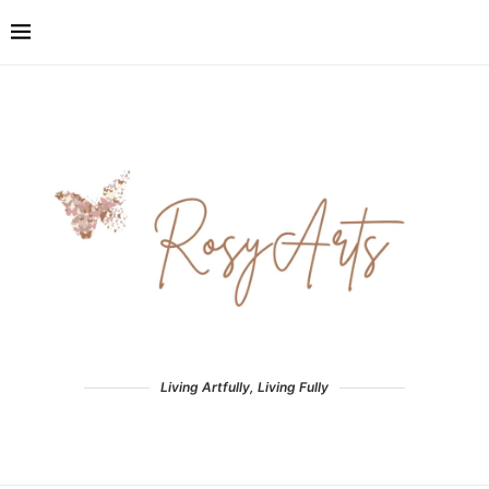
Living Artfully, Living Fully