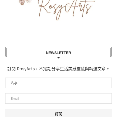
NEWSLETTER
訂閱 RosyArts，不定期分享生活美感靈感與精選文章。