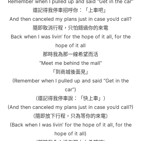
Remember when I pulled up and said “Get in the car”
還記得我停車招呼你：「上車吧」
And then canceled my plans just in case you’d call?
隨即取消行程，只怕錯過你的來電
Back when I was livin’ for the hope of it all, for the
hope of it all
那時我為那一線希望而活
“Meet me behind the mall”
「到商城後面見」
(Remember when I pulled up and said “Get in the
car”)
（還記得我停車說：「快上車」）
(And then canceled my plans just in case you’d call?)
（隨即放下行程，只為等你的來電）
(Back when I was livin’ for the hope of it all, for the
hope of it all)