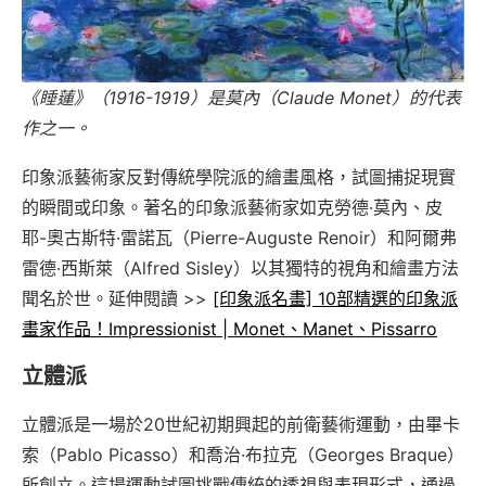
《睡蓮》（1916-1919）是莫內（Claude Monet）的代表
作之一。
印象派藝術家反對傳統學院派的繪畫風格，試圖捕捉現實
的瞬間或印象。著名的印象派藝術家如克勞德·莫內、皮
耶-奧古斯特·雷諾瓦（Pierre-Auguste Renoir）和阿爾弗
雷德·西斯萊（Alfred Sisley）以其獨特的視角和繪畫方法
聞名於世。延伸閱讀 >>
[印象派名畫] 10部精選的印象派
畫家作品！Impressionist | Monet、Manet、Pissarro
立體派
立體派是一場於20世紀初期興起的前衛藝術運動，由畢卡
索（Pablo Picasso）和喬治·布拉克（Georges Braque）
所創立。這場運動試圖挑戰傳統的透視與表現形式，通過