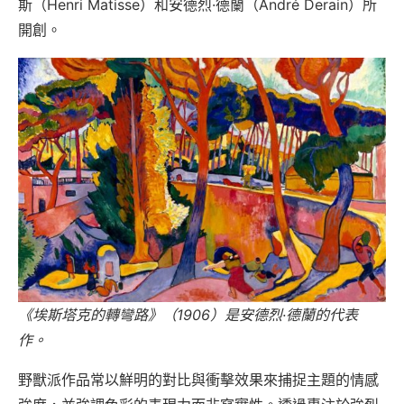
斯（Henri Matisse）和安德烈·德蘭（André Derain）所
開創。
《埃斯塔克的轉彎路》（1906）是安德烈·德蘭的代表
作。
野獸派作品常以鮮明的對比與衝擊效果來捕捉主題的情感