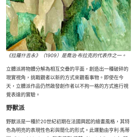
《拉羅什吉永》（1909）是喬治·布拉克的代表作之一。
立體派將物體分解為相互交疊的平面，創造出一種破碎的
現實視角，挑戰觀者以新的方式來觀看事物。即使在今
天，立體派作品仍然啟發創作者以不拘一格的方式進行視
覺表達的實驗。
野獸派
野獸派是一種於20世紀初期在法國興起的繪畫風格，其特
色為明亮的表現性色彩與簡化的形式。此運動由亨利·馬蒂