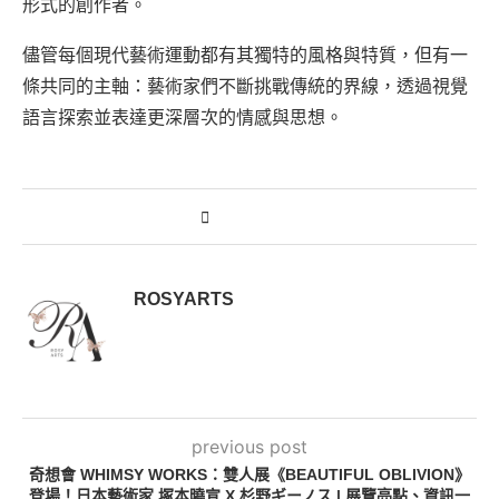
形式的創作者。
儘管每個現代藝術運動都有其獨特的風格與特質，但有一
條共同的主軸：藝術家們不斷挑戰傳統的界線，透過視覺
語言探索並表達更深層次的情感與思想。
ROSYARTS
previous post
奇想會 WHIMSY WORKS：雙人展《BEAUTIFUL OBLIVION》
登場！日本藝術家 塚本曉宣 X 杉野ギーノス | 展覽亮點、資訊一