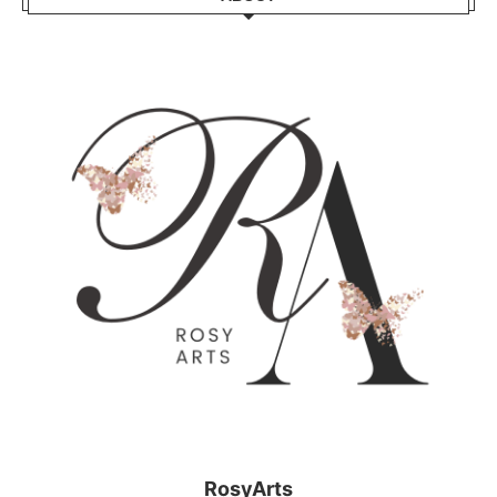
RosyArts