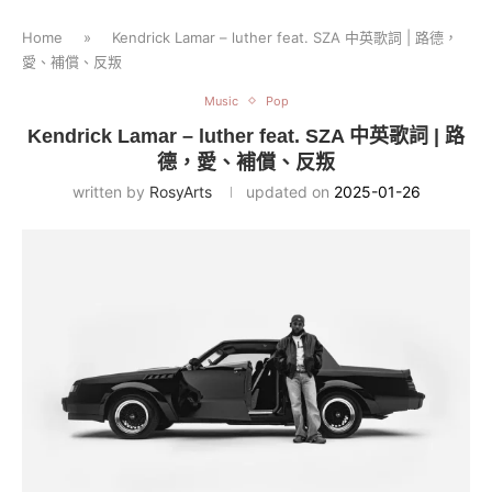
Home
»
Kendrick Lamar – luther feat. SZA 中英歌詞 | 路德，
愛、補償、反叛
Music
Pop
Kendrick Lamar – luther feat. SZA 中英歌詞 | 路
德，愛、補償、反叛
written by
RosyArts
updated on
2025-01-26