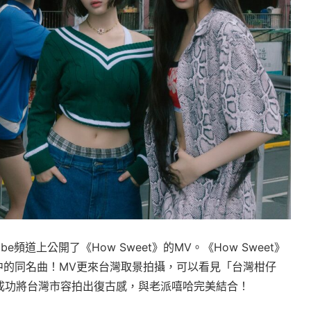
uTube頻道上公開了《How Sweet》的MV。《How Sweet》
t》中的同名曲！MV更來台灣取景拍攝，可以看見「台灣柑仔
成功將台灣市容拍出復古感，與老派嘻哈完美結合！