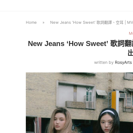
Home
»
New Jeans ‘How Sweet’ 歌詞翻譯、空
M
New Jeans ‘How Sweet
written by
RosyArts