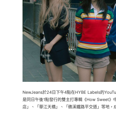
NewJeans於24日下午4點在HYBE Labels的Yo
是同日午後1點發行的雙主打專輯《How Swee
店」、「華江天橋」、「礁溪鐵路平交道」等地，