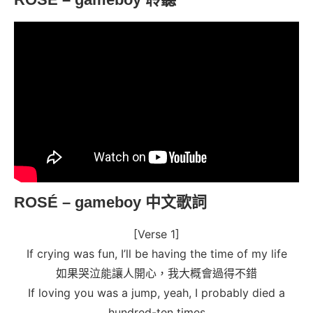
ROSÉ – gameboy 中文歌詞
[Verse 1]
If crying was fun, I’ll be having the time of my life
如果哭泣能讓人開心，我大概會過得不錯
If loving you was a jump, yeah, I probably died a
hundred-ten times