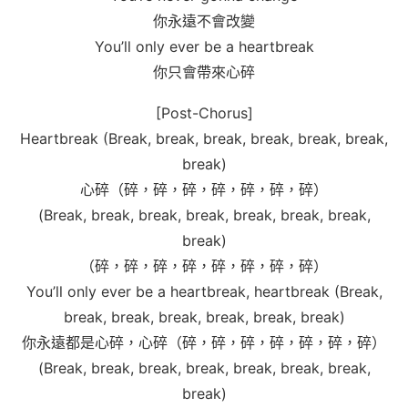
你永遠不會改變
You’ll only ever be a heartbreak
你只會帶來心碎
[Post-Chorus]
Heartbreak (Break, break, break, break, break, break,
break)
心碎（碎，碎，碎，碎，碎，碎，碎）
(Break, break, break, break, break, break, break,
break)
（碎，碎，碎，碎，碎，碎，碎，碎）
You’ll only ever be a heartbreak, heartbreak (Break,
break, break, break, break, break, break)
你永遠都是心碎，心碎（碎，碎，碎，碎，碎，碎，碎）
(Break, break, break, break, break, break, break,
break)