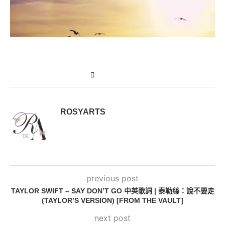
ROSYARTS
previous post
TAYLOR SWIFT – SAY DON’T GO 中英歌詞 | 泰勒絲：說不要走
(TAYLOR’S VERSION) [FROM THE VAULT]
next post