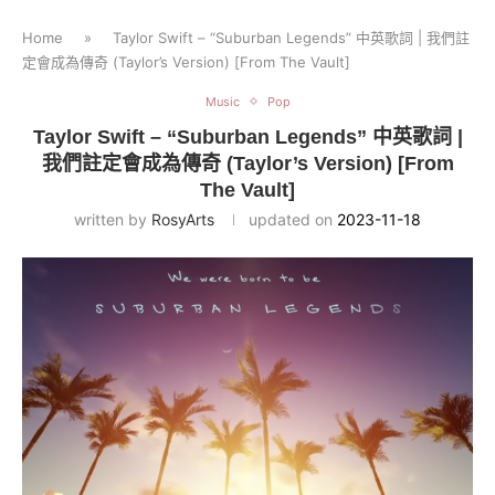
Home
»
Taylor Swift – “Suburban Legends” 中英歌詞 | 我們註
定會成為傳奇 (Taylor’s Version) [From The Vault]
Music
Pop
Taylor Swift – “Suburban Legends” 中英歌詞 |
我們註定會成為傳奇 (Taylor’s Version) [From
The Vault]
written by
RosyArts
updated on
2023-11-18