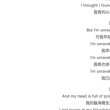
I thought I foun
我真的以
But I’m unra
可我早
I’m unrave
我早
I’m unrave
我再也拼
I’m unrave
我已
And my head is full of poi
我的腦海裡全
I got toxins in my bloodstr