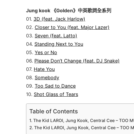
Jung kook 《Golden》中英歌詞全系列
01.
3D (feat. Jack Harlow)
02.
Closer to You (feat. Major Lazer)
03.
Seven (feat. Latto)
04.
Standing Next to You
05.
Yes or No
06.
Please Don’t Change (feat. DJ Snake)
07.
Hate You
08.
Somebody
09.
Too Sad to Dance
10.
Shot Glass of Tears
Table of Contents
The Kid LAROI, Jung Kook, Central Cee – TO
The Kid LAROI, Jung Kook, Central Cee – T