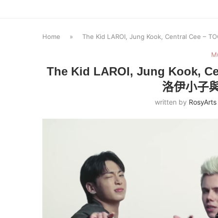
Home
»
The Kid LAROI, Jung Kook, Central
M
The Kid LAROI, Jung Kook, 
洛伊小子
written by
RosyArts